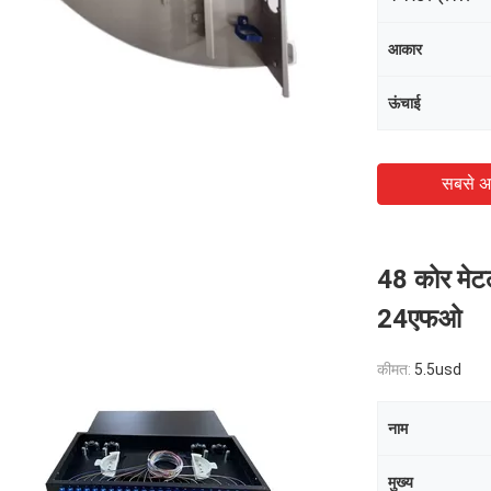
आकार
ऊंचाई
सबसे अ
48 कोर मेट
24एफओ
कीमत:
5.5usd
नाम
मुख्य