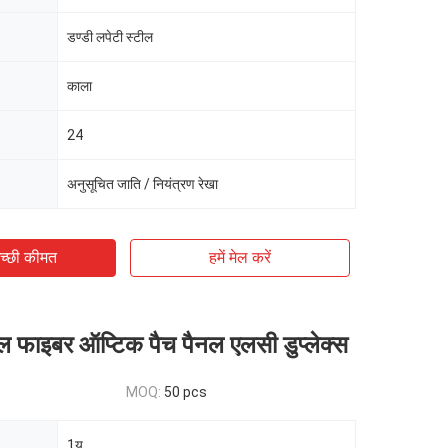
डण्डी लपेटी स्टील
काला
24
अनुसूचित जाति / नियंत्रण रेखा
च्छी कीमत
हमें मेल करें
 फाइबर ऑप्टिक पैच पैनल एलसी डुप्लेक्स
MOQ:
50 pcs
1यू