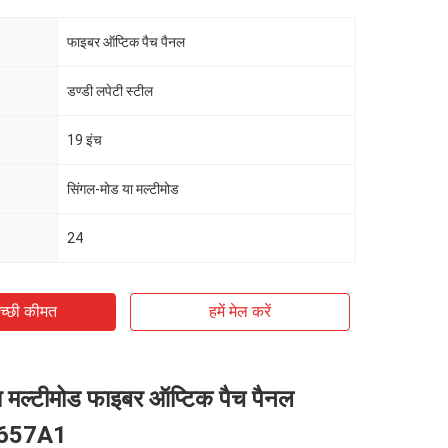
फाइबर ऑप्टिक पैच पैनल
डण्डी लपेटी स्टील
19 इंच
सिंगल-मोड या मल्टीमोड
24
च्छी कीमत
हमें मेल करें
 मल्टीमोड फाइबर ऑप्टिक पैच पैनल
657A1