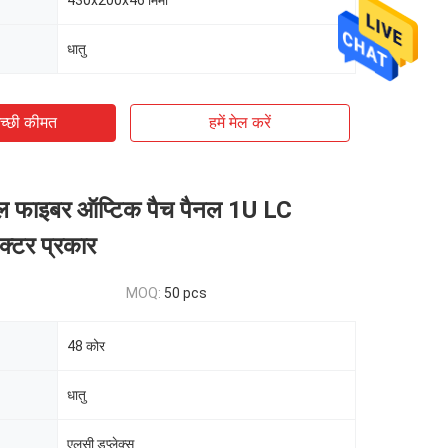
430x200x46 मिमी
धातु
च्छी कीमत
हमें मेल करें
ेटल फाइबर ऑप्टिक पैच पैनल 1U LC
ेक्टर प्रकार
MOQ:
50 pcs
48 कोर
धातु
एलसी डुप्लेक्स