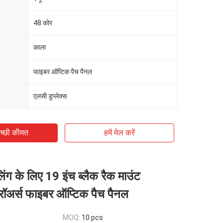
48 कोर
काला
फाइबर ऑप्टिक पैच पैनल
एलसी डुप्लेक्स
च्छी कीमत
हमें मेल करें
िंग के लिए 19 इंच ब्लैक रैक माउंट
रॉअर्स फाइबर ऑप्टिक पैच पैनल
MOQ:
10 pcs