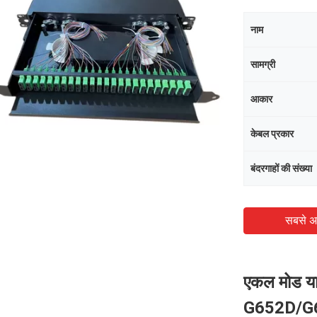
नाम
सामग्री
आकार
केबल प्रकार
बंदरगाहों की संख्या
सबसे अ
एकल मोड या
G652D/G