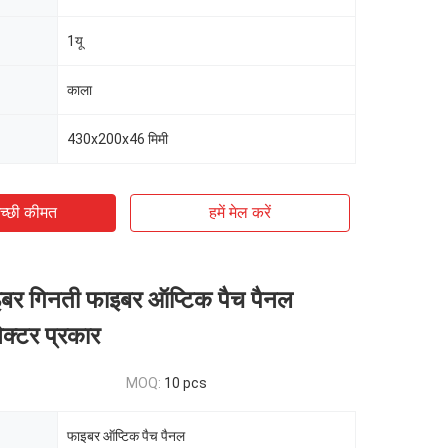
1यू
काला
430x200x46 मिमी
च्छी कीमत
हमें मेल करें
र गिनती फाइबर ऑप्टिक पैच पैनल
्टर प्रकार
MOQ:
10 pcs
फाइबर ऑप्टिक पैच पैनल