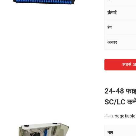
ऊंचाई
रंग
आकार
सबसे अ
24-48 फाइब
SC/LC कनेक
कीमत:
negotiable
नाम