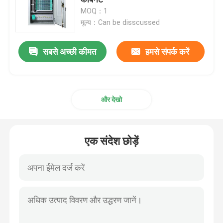
MOQ：1
मूल्य：Can be disscussed
एमपीओ एमटीपी पैच पैनल
सबसे अच्छी कीमत
हमसे संपर्क करें
नेटवर्क पैच पैनल
फाइबर ऑप्टिक टर्मिनल बॉक्स
और देखो
वॉल माउंट फाइबर संलग्नक
एक संदेश छोड़ें
ओडीएफ पैच पैनल
फाइबर ऑप्टिक स्प्लिटर बॉक्स
फाइबर ऑप्टिक ब्याह बंद