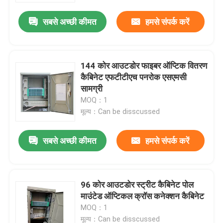
सबसे अच्छी कीमत
हमसे संपर्क करें
144 कोर आउटडोर फाइबर ऑप्टिक वितरण
कैबिनेट एफटीटीएच पनरोक एसएमसी
सामग्री
MOQ：1
मूल्य：Can be disscussed
सबसे अच्छी कीमत
हमसे संपर्क करें
घर
96 कोर आउटडोर स्ट्रीट कैबिनेट पोल
उत्पाद
माउंटेड ऑप्टिकल क्रॉस कनेक्शन कैबिनेट
MOQ：1
वीडियो
मूल्य：Can be disscussed