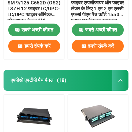
SM 9/125 G652D (OS2)
फाइबर एम्पलीफायर और फाइबर
LSZH 12 फाइबर LC/UPC-
लेजर के लिए 1 एम 2 एम एलसी
LC/UPC फाइबर ऑप्टिक
एफसी पीएम पैच कॉर्ड 1550
ब्रेकआउट केबल 1M
एनएम ध्रुवीकरण रखरखाव
पीएमएफ पैच कॉर्ड
सबसे अच्छी कीमत
सबसे अच्छी कीमत
हमसे संपर्क करें
हमसे संपर्क करें
एमपीओ एमटीपी पैच पैनल
(18)