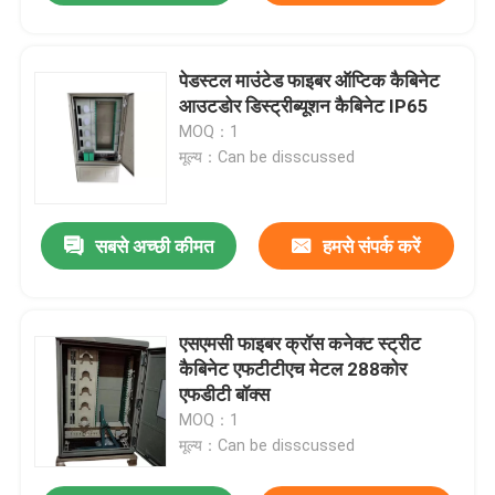
पेडस्टल माउंटेड फाइबर ऑप्टिक कैबिनेट
आउटडोर डिस्ट्रीब्यूशन कैबिनेट IP65
MOQ：1
मूल्य：Can be disscussed
सबसे अच्छी कीमत
हमसे संपर्क करें
एसएमसी फाइबर क्रॉस कनेक्ट स्ट्रीट
कैबिनेट एफटीटीएच मेटल 288कोर
एफडीटी बॉक्स
MOQ：1
मूल्य：Can be disscussed