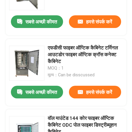
हमारे बारे में
सबसे अच्छी कीमत
हमसे संपर्क करें
कारखाने का दौरा
एफडीसी फाइबर ऑप्टिक कैबिनेट टर्मिनल
गुणवत्ता नियंत्रण
आउटडोर फाइबर ऑप्टिक क्रॉस कनेक्ट
कैबिनेट
MOQ：1
समाचार
मूल्य：Can be disscussed
उद्धरण मांगें
सबसे अच्छी कीमत
हमसे संपर्क करें
फाइबर ऑप्टिक पैच पैनल और संलग्नक
वॉल माउंटेड 144 कोर फाइबर ऑप्टिक
कैबिनेट ODC पोल फाइबर डिस्ट्रीब्यूशन
फाइबर पैच केबल
कैबिनेट