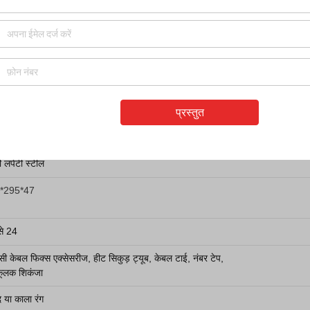
फ्रंट मार्क आसान है
-DR04-1U
प्रस्तुत
ंच रैक माउंट
ी लपेटी स्टील
*295*47
से 24
सी केबल फिक्स एक्सेसरीज, हीट सिकुड़ ट्यूब, केबल टाई, नंबर टेप,
कूलक शिकंजा
 या काला रंग