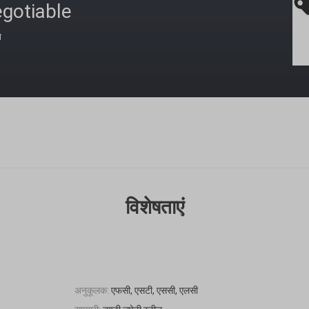
gotiable
त
विशेषताएं
अनुकूलक:
एफसी, एसटी, एससी, एलसी