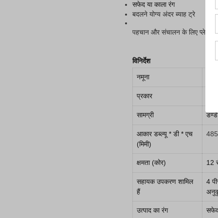
सफेद या काला रंग
बदलने योग्य अंदर ब्याह ट्रे
पहचान और संचालन के लिए प्लेट पर 
विनिर्देश
नमूना
TW
प्रकार
19 इ
सामग्री
डण्ड
आकार डब्ल्यू * डी * एच
485
(मिमी)
क्षमता (कोर)
12 
सहायक उपकरण शामिल
4 पी
हैं
अनु
उत्पाद का रंग
सफेद