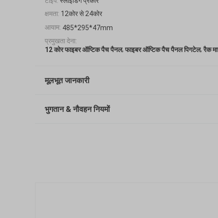
टाइप:
स्लाइडिंग प्रकार
क्षमता:
12कोर से 24कोर
आयाम:
485*295*47mm
प्रमुखता देना:
,
,
12 कोर फाइबर ऑप्टिक पैच पैनल
फाइबर ऑप्टिक पैच पैनल पिगटेल
रैक म
मूलभूत जानकारी
भुगतान & नौवहन नियमों