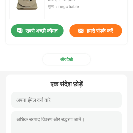
मूल्य：negotiable
एमपीओ एमटीपी पैच पैनल
सबसे अच्छी कीमत
हमसे संपर्क करें
नेटवर्क पैच पैनल
फाइबर ऑप्टिक टर्मिनल बॉक्स
और देखो
वॉल माउंट फाइबर संलग्नक
एक संदेश छोड़ें
ओडीएफ पैच पैनल
फाइबर ऑप्टिक स्प्लिटर बॉक्स
फाइबर ऑप्टिक ब्याह बंद