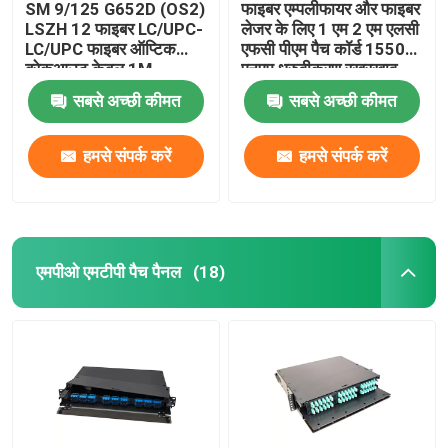
SM 9/125 G652D (OS2)
फाइबर एम्पलीफायर और फाइबर
LSZH 12 फाइबर LC/UPC-
लेजर के लिए 1 एम 2 एम एलसी
LC/UPC फाइबर ऑप्टिक
एफसी पीएम पैच कॉर्ड 1550
ब्रेकआउट केबल 1M
एनएम ध्रुवीकरण रखरखाव
पीएमएफ पैच कॉर्ड
सबसे अच्छी कीमत
सबसे अच्छी कीमत
हमसे संपर्क करें
हमसे संपर्क करें
एमपीओ एमटीपी पैच पैनल
(18)