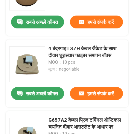
हमारे बारे में
सबसे अच्छी कीमत
हमसे संपर्क करें
कारखाने का दौरा
4 बंदरगाह LSZH केबल जैकेट के साथ
गुणवत्ता नियंत्रण
दीवार घुड़सवार फाइबर समापन बॉक्स
MOQ：10 pcs
मूल्य：negotiable
समाचार
उद्धरण मांगें
सबसे अच्छी कीमत
हमसे संपर्क करें
फाइबर ऑप्टिक पैच पैनल और संलग्नक
G657A2 केबल प्रिज टर्मिनल ऑप्टिकल
चयनित दीवार आउटलेट के आधार पर
फाइबर पैच केबल
MOQ：10 pcs