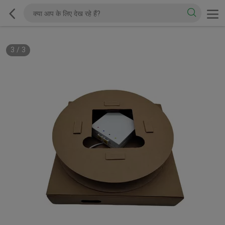
3
/
3