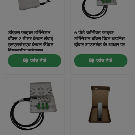
हमारे बारे में
डीएक्स फाइबर टर्मिनेशन
6 पोर्ट कॉम्पैक्ट फाइबर
कारखाने का दौरा
बॉक्स 2 मीटर केबल लंबाई
टर्मिनेशन बॉक्स किट चयनित
एलएसजेडएच केबल जैकेट
दीवार आउटलेट के आधार पर
विश्वसनीय कनेक्शन
गुणवत्ता नियंत्रण
जांच भेजें
जांच भेजें
समाचार
उद्धरण मांगें
फाइबर ऑप्टिक पैच पैनल और संलग्नक
फाइबर पैच केबल