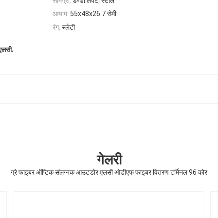
सामग्री:
डण्डी लपेटी स्टील
आयाम:
55x48x26.7 सेमी
रंग:
स्लेटी
,
एलसी
गेलरी
ग्रे फाइबर ऑप्टिक संलग्नक आउटडोर एलसी ओडीएफ फाइबर वितरण टर्मिनल 96 कोर