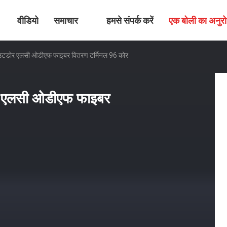
वीडियो
समाचार
हमसे संपर्क करें
एक बोली का अनुर
आउटडोर एलसी ओडीएफ फाइबर वितरण टर्मिनल 96 कोर
र एलसी ओडीएफ फाइबर