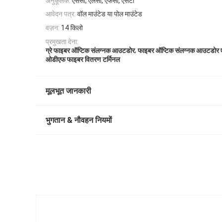
अनुकूलक:
एससी, एलसी, एफसी, एसटी
आवेदन पत्र:
वॉल माउंटेड या पोल माउंटेड
वज़न:
14 किलो
प्रमुखता देना:
,
ग्रे फाइबर ऑप्टिक संलग्नक आउटडोर
फाइबर ऑप्टिक संलग्नक आउटडोर 
ओडीएफ फाइबर वितरण टर्मिनल
मूलभूत जानकारी
भुगतान & नौवहन नियमों