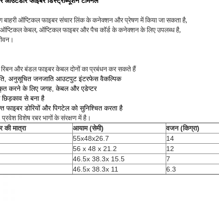
 आउटडोर फाइबर डिस्ट्रीब्यूशन टर्मिनल
बाहरी ऑप्टिकल फाइबर संचार लिंक के कनेक्शन और प्रेषण में किया जा सकता है,
 ऑप्टिकल केबल, ऑप्टिकल फाइबर और पैच कॉर्ड के कनेक्शन के लिए उपलब्ध है,
जीवन।
 रिबन और बंडल फाइबर केबल दोनों का प्रबंधन कर सकते हैं
ति,
अनुसूचित जनजाति
आउटपुट इंटरफेस वैकल्पिक
कृत करने के लिए जगह,
केबल और एडेप्टर
क छिड़काव से बना है
क्त फाइबर डोरियों और पिगटेल को सुनिश्चित करता है
प्रवेश विशेष रबर भागों के संरक्षण में है।
एक संदेश छोड़ें
 की मात्रा
आयाम (सेमी)
वजन (किग्रा)
55x48x26.7
14
56 x 48 x 21.2
12
46.5x 38.3x 15.5
7
46.5x 38.3x 11
6.3